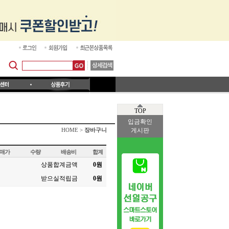
TOP
입금확인
게시판
HOME >
장바구니
매가
수량
배송비
합계
상품합계금액
0
원
받으실적립금
0
원