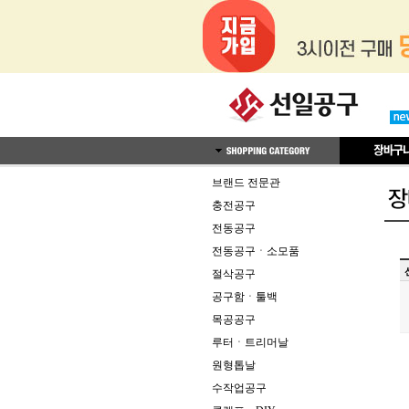
브랜드 전문관
충전공구
전동공구
전동공구ㆍ소모품
절삭공구
공구함ㆍ툴백
목공공구
루터ㆍ트리머날
원형톱날
수작업공구