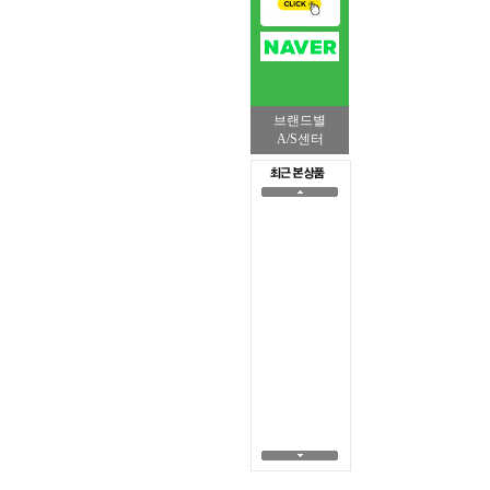
브랜드별
A/S센터