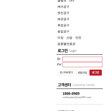
클램프ㆍDIY
에어공구
엔진공구
배관공구
측정공구
용접공구
미장ㆍ산업ㆍ안전
업종별전용관
ID
PW
1800-0989
webmaster@sunil09.com