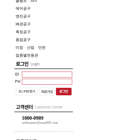
클램프ㆍDIY
에어공구
엔진공구
배관공구
측정공구
용접공구
미장ㆍ산업ㆍ안전
업종별전용관
ID
PW
1800-0989
webmaster@sunil09.com