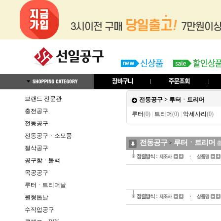
브랜드 전문관
전동공구
>
루터ㆍ트리머
충전공구
루터
(0)
|
트리머
(0)
|
악세사리
(0)
전동공구
전동공구ㆍ소모품
전동공구
루터ㆍ트리머
>
절삭공구
공구함ㆍ툴백
목공공구
루터ㆍ트리머날
원형톱날
수작업공구